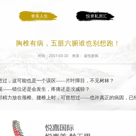
脊美人生
悦脊私房汇
胸椎有病，五脏六腑谁也别想跑！
时间：2017-03-10 来源： 嘉悦新闻
想过，这可能也是一个误区——片叶障目，不见树林？
现——错位还是会发生，疼痛还是没减轻？
部精力放在颈椎、腰椎上时，可曾想过——也许真正的病因，已