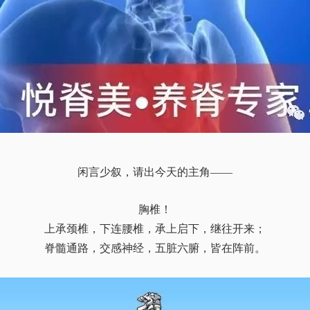
闲言少叙，请出今天的主角——
胸椎！
上承颈椎，下连腰椎，承上启下，继往开来；
脊髓通路，交感神经，五脏六腑，皆在阵前。